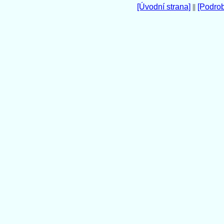
[Úvodní strana]
||
[Podro