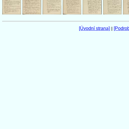
[Úvodní strana]
||
[Podro