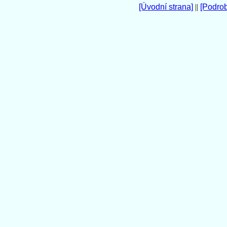
[Úvodní strana]
||
[Podro