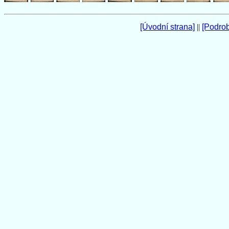
[Úvodní strana]
||
[Podro