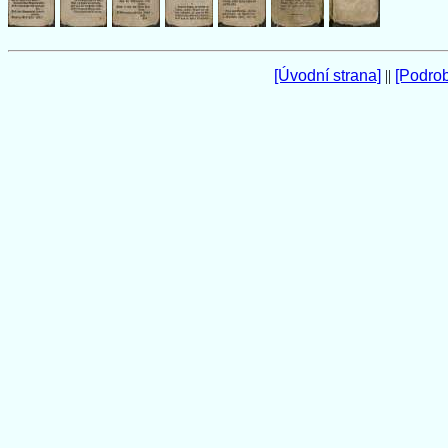
[Úvodní strana]
||
[Podro