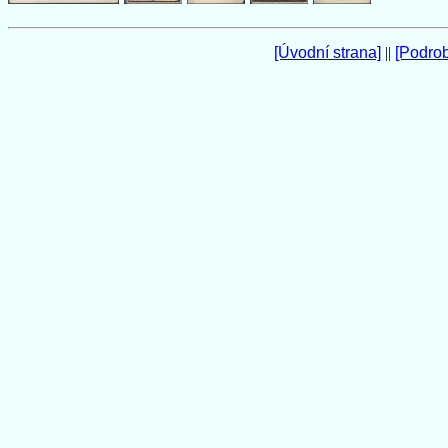
[Úvodní strana]
||
[Podro