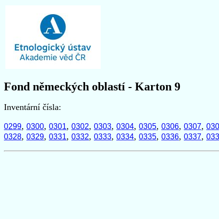
Fond německých oblastí - Karton 9
Inventární čísla:
,
,
,
,
,
,
,
,
,
0299
0300
0301
0302
0303
0304
0305
0306
0307
03
,
,
,
,
,
,
,
,
,
0328
0329
0331
0332
0333
0334
0335
0336
0337
03