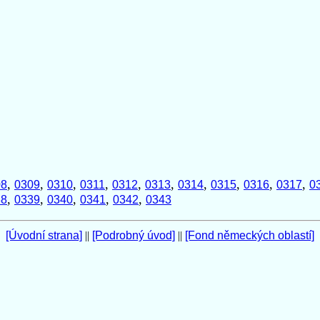
,
,
,
,
,
,
,
,
,
,
08
0309
0310
0311
0312
0313
0314
0315
0316
0317
0
,
,
,
,
,
38
0339
0340
0341
0342
0343
[Úvodní strana]
||
[Podrobný úvod]
||
[Fond německých oblastí]